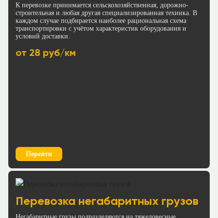
К перевозке принимается сельскохозяйственная, дорожно-
строительная и любая другая специализированная техника. В
Краснодар → Вологда
каждом случае подбирается наиболее рациональная схема
Краснодар → Сургут
транспортировки с учётом характеристик оборудования и
≈170915р.
условий доставки.
≈304798р.
95 р/км.
85 р/км.
от 28 руб/км
Рассчитать
Рассчитать
Краснодар → Мурманск
Краснодар → Саранск
≈301853р.
≈92633р.
95 р/км.
65 р/км.
Рассчитать
Рассчитать
Перейти
Краснодар → Ульяновск
Краснодар → Оренбург
≈135916р.
≈128671р.
88 р/км.
Перевозка негабаритных грузов
65 р/км.
Негабаритные грузы подразделяются на тяжеловесные,