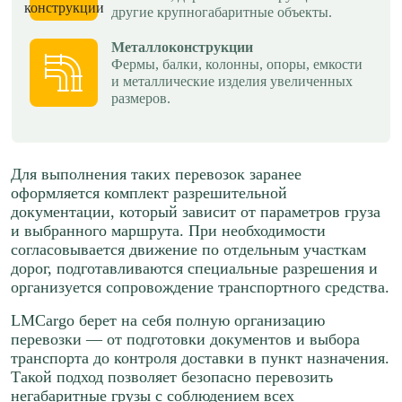
другие крупногабаритные объекты.
Краснодар → Тула
Краснодар → Уфа
Металлоконструкции
≈102003р.
Фермы, балки, колонны, опоры, емкости
≈128157р.
88 р/км.
и металлические изделия увеличенных
65 р/км.
размеров.
Рассчитать
Рассчитать
Краснодар → Чебоксары
Для выполнения таких перевозок заранее
Краснодар → Брянск
оформляется комплект разрешительной
≈155707р.
≈83640р.
документации, который зависит от параметров груза
88 р/км.
и выбранного маршрута. При необходимости
65 р/км.
согласовывается движение по отдельным участкам
Рассчитать
дорог, подготавливаются специальные разрешения и
Рассчитать
организуется сопровождение транспортного средства.
Краснодар → Тверь
LMCargo берет на себя полную организацию
Краснодар → Омск
≈132080р.
перевозки — от подготовки документов и выбора
≈303986р.
транспорта до контроля доставки в пункт назначения.
88 р/км.
92 р/км.
Такой подход позволяет безопасно перевозить
негабаритные грузы с соблюдением всех
Рассчитать