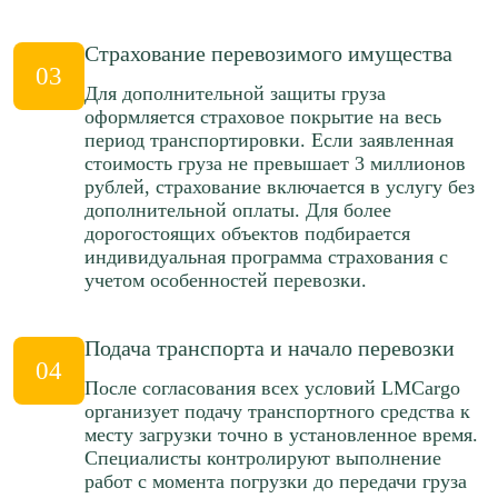
≈138445р.
≈828515р.
88 р/км.
85 р/км.
Страхование перевозимого имущества
03
Рассчитать
Для дополнительной защиты груза
Рассчитать
оформляется страховое покрытие на весь
период транспортировки. Если заявленная
Краснодар → Екатеринбург
Краснодар → Курск
стоимость груза не превышает 3 миллионов
≈289879р.
рублей, страхование включается в услугу без
≈68094р.
115 р/км.
дополнительной оплаты. Для более
65 р/км.
дорогостоящих объектов подбирается
индивидуальная программа страхования с
Рассчитать
Рассчитать
учетом особенностей перевозки.
Краснодар → Пермь
Краснодар → Томск
Подача транспорта и начало перевозки
≈212375р.
≈386692р.
04
88 р/км.
После согласования всех условий LMCargo
92 р/км.
организует подачу транспортного средства к
Рассчитать
месту загрузки точно в установленное время.
Рассчитать
Специалисты контролируют выполнение
работ с момента погрузки до передачи груза
Краснодар → Ярославль