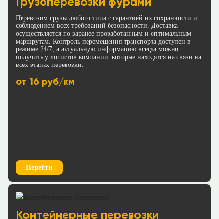
Грузоперевозки фурами
Краснодар → Смоленск
≈725126р.
Перевозим грузы любого типа с гарантией их сохранности и
≈99892р.
124 р/км.
соблюдением всех требований безопасности. Доставка
65 р/км.
осуществляется по заранее проработанным и оптимальным
маршрутам. Контроль перемещения транспорта доступен в
Рассчитать
режиме 24/7, а актуальную информацию всегда можно
Рассчитать
получить у логистов компании, которые находятся на связи на
всех этапах перевозки.
Краснодар → Владимир
от 16 руб/км
Краснодар → Пенза
≈130250р.
≈84411р.
88 р/км.
65 р/км.
Рассчитать
Рассчитать
Краснодар → Серпухов
Краснодар → Вологда
≈109849р.
Перейти
≈125938р.
88 р/км.
70 р/км.
Рассчитать
Рассчитать
Контейнерные перевозки