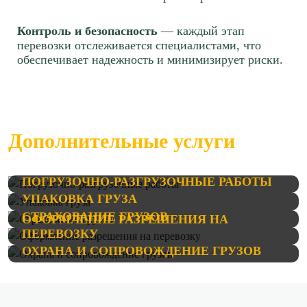
141 р/км.
Рассчитать
Контроль и безопасность
— каждый этап
Рассчитать
перевозки отслеживается специалистами, что
обеспечивает надежность и минимизирует риски.
Краснодар → Череповец
Краснодар → Красноярск
≈172326р.
≈435166р.
95 р/км.
92 р/км.
Рассчитать
Дополнительные услуги
Рассчитать
Краснодар → Тюмень
Краснодар → Калуга
ПОГРУЗОЧНО-РАЗГРУЗОЧНЫЕ РАБОТЫ
≈324752р.
УПАКОВКА ГРУЗА
≈82098р.
115 р/км.
СТРАХОВАНИЕ ГРУЗОВ
ОФОРМЛЕНИЕ РАЗРЕШЕНИЯ НА
65 р/км.
ПЕРЕВОЗКУ
Рассчитать
ОХРАНА И СОПРОВОЖДЕНИЕ ГРУЗОВ
Рассчитать
Краснодар → Подольск
Краснодар → Чехов
≈115080р.