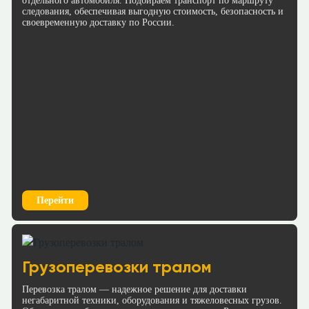
отдельного автомобиля. Подбираем транспорт по маршруту
следования, обеспечивая выгодную стоимость, безопасность и
Рассчитать
своевременную доставку по России.
Рассчитать
Краснодар → Оренбург
Краснодар → Великий Новгород
≈174625р.
≈130235р.
88 р/км.
70 р/км.
Рассчитать
Рассчитать
Краснодар → Норильск
Краснодар → Петрозаводск
≈610848р.
≈163920р.
126 р/км.
Перейти
70 р/км.
Рассчитать
Рассчитать
Грузоперевозки тралом
Краснодар → Чита
Краснодар → Троицк
≈854962р.
Перевозка тралом — надежное решение для доставки
≈124001р.
негабаритной техники, оборудования и тяжеловесных грузов.
124 р/км.