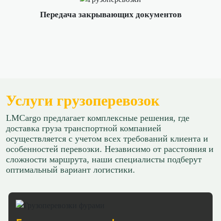
≈111418р.
≈95974р.
Передача закрывающих документов
88 р/км.
65 р/км.
Рассчитать
Рассчитать
Краснодар → Чехов
Краснодар → Серпухов
≈164304р.
≈80942р.
126 р/км.
Услуги грузоперевозок
65 р/км.
Рассчитать
LMCargo предлагает комплексные решения, где
Рассчитать
доставка груза транспортной компанией
осуществляется с учетом всех требований клиента и
Краснодар → Хабаровск
особенностей перевозки. Независимо от расстояния и
Краснодар → Тамбов
≈1033790р.
сложности маршрута, наши специалисты подберут
≈65845р.
оптимальный вариант логистики.
115 р/км.
65 р/км.
Рассчитать
Рассчитать
Краснодар → Иркутск