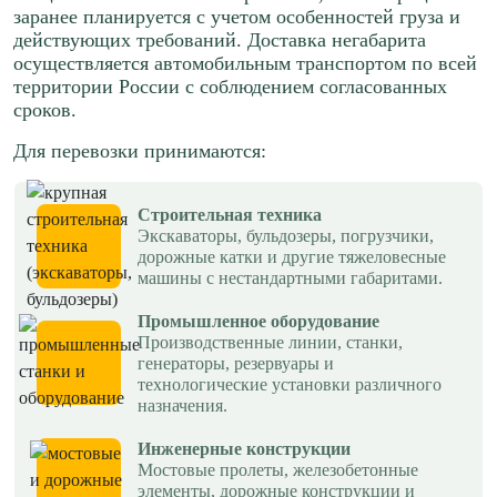
Краснодар → Томск
заранее планируется с учетом особенностей груза и
Краснодар → Чебоксары
действующих требований. Доставка негабарита
≈524796р.
осуществляется автомобильным транспортом по всей
≈114731р.
124 р/км.
территории России с соблюдением согласованных
65 р/км.
сроков.
Рассчитать
Рассчитать
Для перевозки принимаются:
Краснодар → Северск
Краснодар → Тверь
Строительная техника
≈526903р.
≈97323р.
Экскаваторы, бульдозеры, погрузчики,
124 р/км.
дорожные катки и другие тяжеловесные
65 р/км.
машины с нестандартными габаритами.
Рассчитать
Рассчитать
Промышленное оборудование
Производственные линии, станки,
Краснодар → Саратов
генераторы, резервуары и
Краснодар → Рязань
технологические установки различного
≈97034р.
назначения.
≈78629р.
88 р/км.
65 р/км.
Инженерные конструкции
Мостовые пролеты, железобетонные
Рассчитать
элементы, дорожные конструкции и
Рассчитать