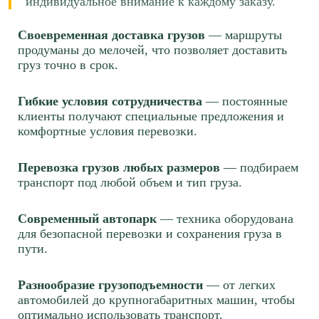
индивидуальное внимание к каждому заказу.
Рассчитать
Рассчитать
Своевременная доставка грузов
— маршруты
продуманы до мелочей, что позволяет доставить
Краснодар → Омск
Краснодар → Тюмень
груз точно в срок.
≈412553р.
≈239291р.
124 р/км.
Гибкие условия сотрудничества
— постоянные
85 р/км.
клиенты получают специальные предложения и
Рассчитать
комфортные условия перевозки.
Рассчитать
Краснодар → Иваново
Перевозка грузов любых размеров
— подбираем
Краснодар → Подольск
транспорт под любой объем и тип груза.
≈140014р.
≈84796р.
88 р/км.
65 р/км.
Современный автопарк
— техника оборудована
для безопасной перевозки и сохранения груза в
Рассчитать
Рассчитать
пути.
Краснодар → Киров
Разнообразие грузоподъемности
— от легких
Краснодар → Якутск
≈192323р.
автомобилей до крупногабаритных машин, чтобы
≈1262243р.
88 р/км.
оптимально использовать транспорт.