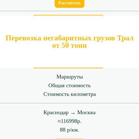
Рассчитать
Краснодар → Казань
≈114217р.
Перевозка негабаритных грузов Трал
65 р/км.
от 50 тонн
Рассчитать
Краснодар → Калининград
Маршруты
≈159831р.
Общая стоимость
70 р/км.
Стоимость километра
Рассчитать
Краснодар → Москва
Краснодар → Новосибирск
≈116998р.
≈363505р.
88 р/км.
92 р/км.