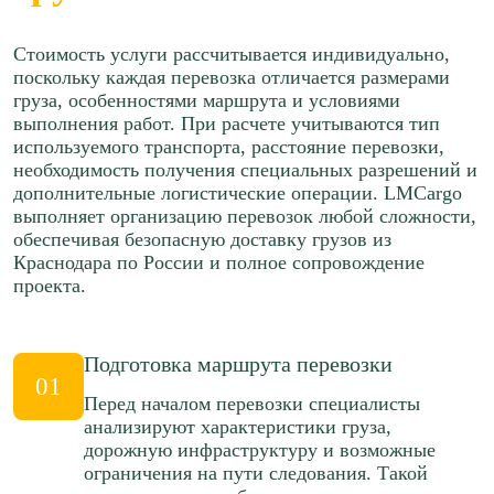
92 р/км.
Рассчитать
Стоимость услуги рассчитывается индивидуально,
Рассчитать
поскольку каждая перевозка отличается размерами
Краснодар → Новосибирск
груза, особенностями маршрута и условиями
Краснодар → Нижний Новгород
выполнения работ. При расчете учитываются тип
≈493328р.
используемого транспорта, расстояние перевозки,
≈99057р.
124 р/км.
необходимость получения специальных разрешений и
65 р/км.
дополнительные логистические операции. LMCargo
Рассчитать
выполняет организацию перевозок любой сложности,
Рассчитать
обеспечивая безопасную доставку грузов из
Краснодара по России и полное сопровождение
Краснодар → Санкт-Петербург
проекта.
Краснодар → Самара
≈193208р.
≈102012р.
95 р/км.
65 р/км.
Подготовка маршрута перевозки
01
Рассчитать
Рассчитать
Перед началом перевозки специалисты
анализируют характеристики груза,
Краснодар → Челябинск
дорожную инфраструктуру и возможные
Краснодар → Екатеринбург
ограничения на пути следования. Такой
≈275540р.
≈213595р.