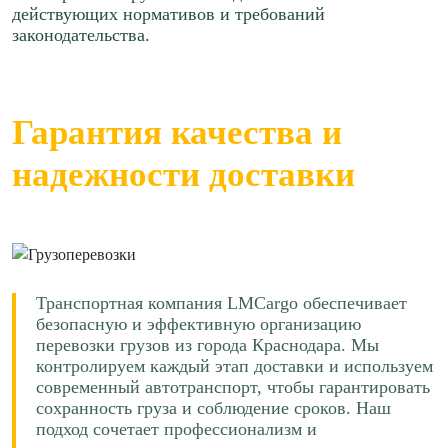
действующих нормативов и требований
Рассчитать
законодательства.
Краснодар → Рязань
Краснодар → Иваново
≈106711р.
≈103168р.
88 р/км.
Гарантия качества и
65 р/км.
Рассчитать
надежности доставки
Рассчитать
Краснодар → Уфа
Краснодар → Киров
≈173928р.
≈141712р.
88 р/км.
65 р/км.
Транспортная компания LMCargo обеспечивает
Рассчитать
безопасную и эффективную организацию
Рассчитать
перевозки грузов из города Краснодара. Мы
Краснодар → Брянск
контролируем каждый этап доставки и используем
Краснодар → Череповец
современный автотранспорт, чтобы гарантировать
≈113511р.
сохранность груза и соблюдение сроков. Наш
≈126977р.
88 р/км.
подход сочетает профессионализм и
70 р/км.