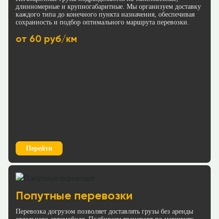
Рассчитать
длинномерные и крупногабаритные. Мы организуем доставку
Рассчитать
каждого типа до конечного пункта назначения, обеспечивая
сохранность и подбор оптимального маршрута перевозки.
Краснодар → Псков
Краснодар → Норильск
от 60 руб/км
≈194337р.
≈447956р.
95 р/км.
93 р/км.
Рассчитать
Рассчитать
Краснодар → Сургут
Краснодар → Чита
≈413654р.
≈629972р.
115 р/км.
92 р/км.
Перейти
Рассчитать
Рассчитать
Краснодар → Саранск
Краснодар → Сыктывкар
≈125716р.
Попутные перевозки
≈184158р.
88 р/км.
Перевозка догрузом позволяет доставлять грузы без аренды
70 р/км.