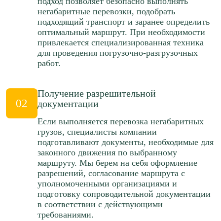
подход позволяет безопасно выполнять
115 р/км.
негабаритные перевозки, подобрать
85 р/км.
подходящий транспорт и заранее определить
Рассчитать
оптимальный маршрут. При необходимости
Рассчитать
привлекается специализированная техника
для проведения погрузочно-разгрузочных
Краснодар → Барнаул
Краснодар → Пермь
работ.
≈525788р.
≈156487р.
124 р/км.
65 р/км.
Получение разрешительной
02
документации
Рассчитать
Рассчитать
Если выполняется перевозка негабаритных
Краснодар → Нижний Новгород
грузов, специалисты компании
Краснодар → Ярославль
подготавливают документы, необходимые для
≈134434р.
законного движения по выбранному
≈103811р.
88 р/км.
маршруту. Мы берем на себя оформление
65 р/км.
разрешений, согласование маршрута с
Рассчитать
уполномоченными организациями и
Рассчитать
подготовку сопроводительной документации
в соответствии с действующими
Краснодар → Самара
требованиями.
Краснодар → Владивосток