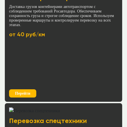
Краснодар → Тамбов
Доставка грузов контейнерами автотранспортом с
Краснодар → Мурманск
соблюдением требований Росавтодора. Обеспечиваем
≈89362р.
сохранность груза и строгое соблюдение сроков. Используем
≈222418р.
проверенные маршруты и контролируем перевозку на всех
88 р/км.
70 р/км.
этапах.
Рассчитать
от 40 руб/км
Рассчитать
Краснодар → Смоленск
Краснодар → Ульяновск
≈135568р.
≈100149р.
88 р/км.
65 р/км.
Рассчитать
Рассчитать
Краснодар → Пенза
Перейти
Краснодар → Псков
≈114557р.
≈143196р.
88 р/км.
70 р/км.
Перевозка спецтехники
Рассчитать
Рассчитать