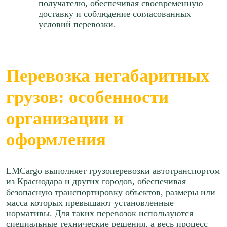
получателю, обеспечивая своевременную
Краснодар → Северск
≈140886р.
доставку и соблюдение согласованных
≈388244р.
условий перевозки.
88 р/км.
92 р/км.
Рассчитать
Рассчитать
Перевозка негабаритных
Краснодар → Владивосток
Краснодар → Саратов
≈1124412р.
грузов: особенности
≈71499р.
115 р/км.
65 р/км.
организации и
Рассчитать
оформления
Рассчитать
Краснодар → Курск
Краснодар → Тула
≈92413р.
LMCargo выполняет грузоперевозки автотранспортом
≈75160р.
из Краснодара и других городов, обеспечивая
88 р/км.
65 р/км.
безопасную транспортировку объектов, размеры или
масса которых превышают установленные
Рассчитать
нормативы. Для таких перевозок используются
Рассчитать
специальные технические решения, а весь процесс