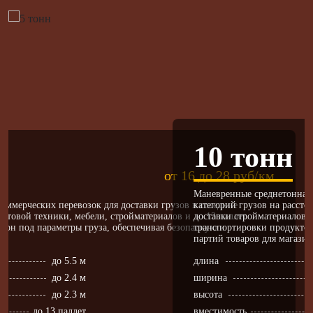
10 тонн
от 16 до 28 руб/км
Маневренные среднетоннаж
оммерческих перевозок для доставки грузов в соседние
категорий грузов на рассто
бытовой техники, мебели, стройматериалов и до 13 паллет.
доставки стройматериалов,
гон под параметры груза, обеспечивая безопасную и
транспортировки продуктов
.
партий товаров для магазин
до 5.5 м
длина
до 2.4 м
ширина
до 2.3 м
высота
до 13 паллет
вместимость