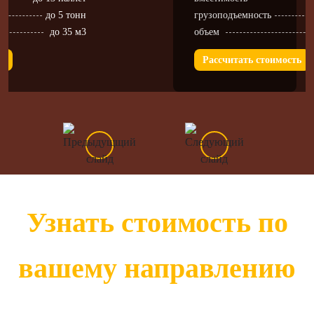
до 5 тонн
грузоподъемность
до 35 м3
объем
ь
Рассчитать стоимость
Узнать стоимость по
вашему направлению