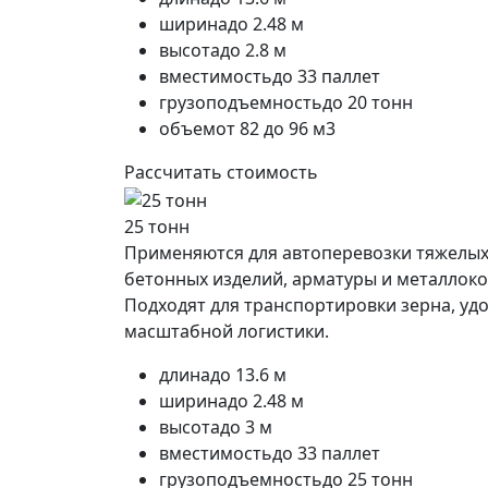
ширина
до 2.48 м
высота
до 2.8 м
вместимость
до 33 паллет
грузоподъемность
до 20 тонн
объем
от 82 до 96 м3
Рассчитать стоимость
25 тонн
Применяются для автоперевозки тяжелых 
бетонных изделий, арматуры и металлоко
Подходят для транспортировки зерна, уд
масштабной логистики.
длина
до 13.6 м
ширина
до 2.48 м
высота
до 3 м
вместимость
до 33 паллет
грузоподъемность
до 25 тонн