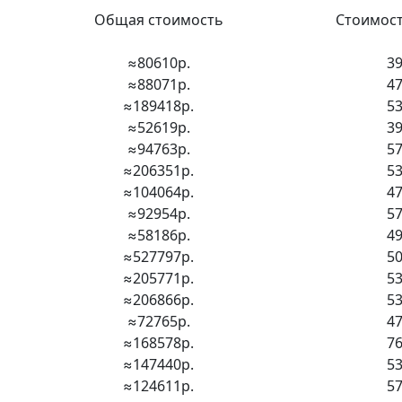
Общая стоимость
Стоимост
≈80610р.
39
≈88071р.
47
≈189418р.
53
≈52619р.
39
≈94763р.
57
≈206351р.
53
≈104064р.
47
≈92954р.
57
≈58186р.
49
≈527797р.
50
≈205771р.
53
≈206866р.
53
≈72765р.
47
≈168578р.
76
≈147440р.
53
≈124611р.
57