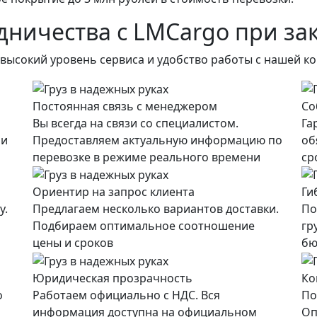
ничества с LMCargo при за
высокий уровень сервиса и удобство работы с нашей к
Постоянная связь с менеджером
Со
Вы всегда на связи со специалистом.
Га
 и
Предоставляем актуальную информацию по
об
перевозке в режиме реального времени
ср
Ориентир на запрос клиента
Ги
у.
Предлагаем несколько вариантов доставки.
По
Подбираем оптимальное соотношение
гр
цены и сроков
бю
Юридическая прозрачность
Ко
о
Работаем официально с НДС. Вся
По
информация доступна на официальном
Оп