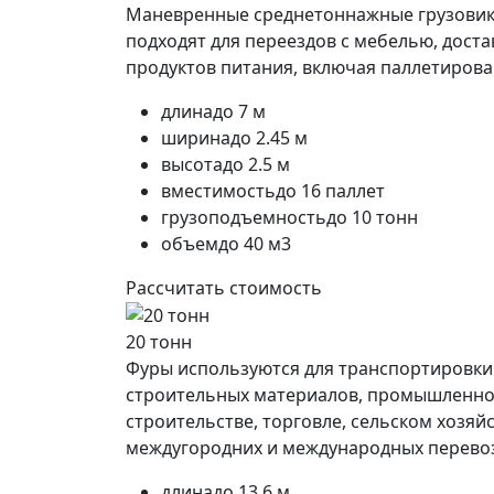
Маневренные среднетоннажные грузовики 
подходят для переездов с мебелью, дост
продуктов питания, включая паллетирова
длина
до 7 м
ширина
до 2.45 м
высота
до 2.5 м
вместимость
до 16 паллет
грузоподъемность
до 10 тонн
объем
до 40 м3
Рассчитать стоимость
20 тонн
Фуры используются для транспортировки 
строительных материалов, промышленног
строительстве, торговле, сельском хозя
междугородних и международных перевоз
длина
до 13.6 м