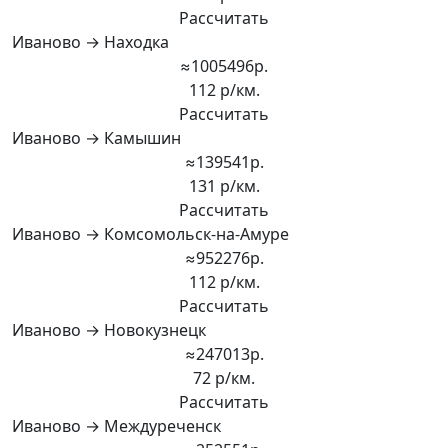
Рассчитать
Иваново → Находка
≈1005496р.
112 р/км.
Рассчитать
Иваново → Камышин
≈139541р.
131 р/км.
Рассчитать
Иваново → Комсомольск-на-Амуре
≈952276р.
112 р/км.
Рассчитать
Иваново → Новокузнецк
≈247013р.
72 р/км.
Рассчитать
Иваново → Междуреченск