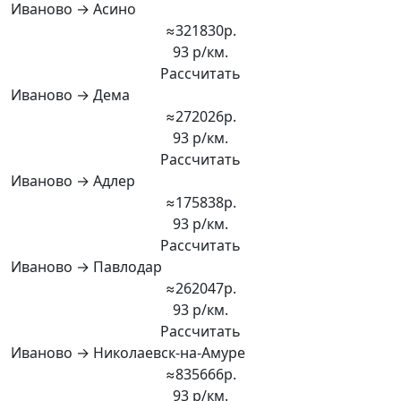
Иваново → Асино
≈321830р.
93 р/км.
Рассчитать
Иваново → Дема
≈272026р.
93 р/км.
Рассчитать
Иваново → Адлер
≈175838р.
93 р/км.
Рассчитать
Иваново → Павлодар
≈262047р.
93 р/км.
Рассчитать
Иваново → Николаевск-на-Амуре
≈835666р.
93 р/км.