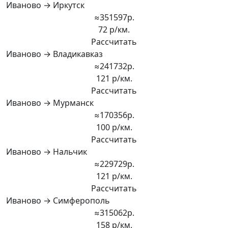
Иваново → Иркутск
≈351597р.
72 р/км.
Рассчитать
Иваново → Владикавказ
≈241732р.
121 р/км.
Рассчитать
Иваново → Мурманск
≈170356р.
100 р/км.
Рассчитать
Иваново → Нальчик
≈229729р.
121 р/км.
Рассчитать
Иваново → Симферополь
≈315062р.
158 р/км.