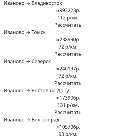
Иваново → Владивосток
≈993223р.
112 р/км.
Рассчитать
Иваново → Томск
≈238990р.
72 р/км.
Рассчитать
Иваново → Северск
≈240197р.
72 р/км.
Рассчитать
Иваново → Ростов-на-Дону
≈173906р.
131 р/км.
Рассчитать
Иваново → Волгогорад
≈105706р.
93 р/км.